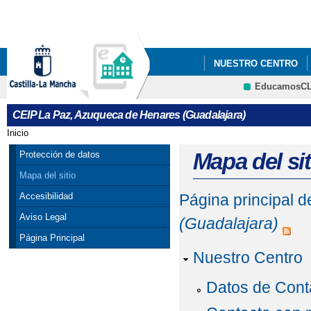
Pa
co
pri
NUESTRO CENTRO
EducamosC
CRFP
CEIP La Paz, Azuqueca de Henares (Guadalajara)
Inicio
Se encuentra usted aquí
Mapa del sit
Protección de datos
Mapa del sitio
Accesibilidad
Página principal 
Aviso Legal
(Guadalajara)
Página Principal
Nuestro Centro
Datos de Cont