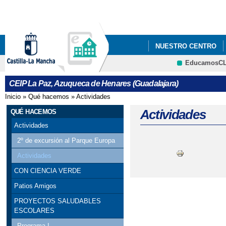
Pa
co
pri
NUESTRO CENTRO
EducamosC
CRFP
CEIP La Paz, Azuqueca de Henares (Guadalajara)
Inicio
»
Qué hacemos
»
Actividades
Se encuentra usted aquí
Actividades
QUÉ HACEMOS
Actividades
2º de excursión al Parque Europa
Actividades
CON CIENCIA VERDE
Patios Amigos
PROYECTOS SALUDABLES
ESCOLARES
Programa I