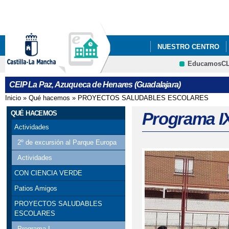
Pa
co
pri
NUESTRO CENTRO
EducamosC
CRFP
CEIP La Paz, Azuqueca de Henares (Guadalajara)
Inicio
»
Qué hacemos
»
PROYECTOS SALUDABLES ESCOLARES
Se encuentra usted aquí
QUÉ HACEMOS
Programa I
Actividades
2º de excursión al Parque Europa
Actividades
CON CIENCIA VERDE
Patios Amigos
PROYECTOS SALUDABLES
ESCOLARES
Programa I