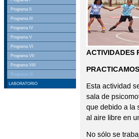
Programa II
Programa III
Programa IV
Programa V
Programa VI
ACTIVIDADES 
Programa VII
Programa VIII
PRACTICAMOS
Programa IX
LABORATORIO
Esta actividad s
sala de psicomo
que debido a la 
al aire libre en 
No sólo se traba