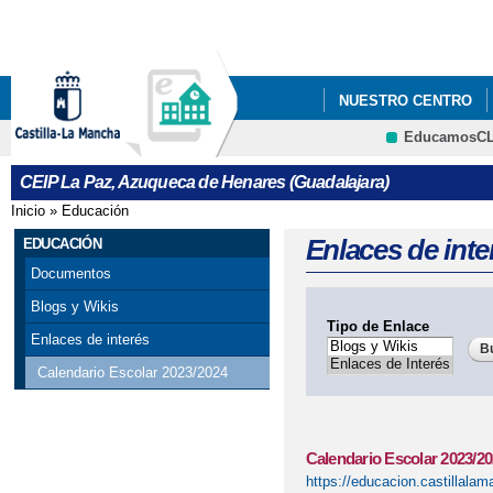
Pa
co
pri
NUESTRO CENTRO
EducamosC
CRFP
CEIP La Paz, Azuqueca de Henares (Guadalajara)
Inicio
»
Educación
Se encuentra usted aquí
Enlaces de inte
EDUCACIÓN
Documentos
Blogs y Wikis
Tipo de Enlace
Enlaces de interés
Calendario Escolar 2023/2024
Calendario Escolar 2023/2
https://educacion.castillalam