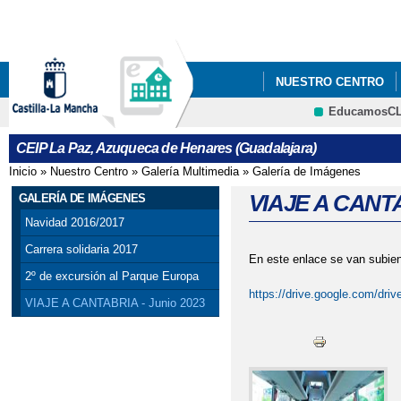
Pa
co
pri
NUESTRO CENTRO
EducamosC
CRFP
CEIP La Paz, Azuqueca de Henares (Guadalajara)
Inicio
»
Nuestro Centro
»
Galería Multimedia
»
Galería de Imágenes
Se encuentra usted aquí
VIAJE A CANTA
GALERÍA DE IMÁGENES
Navidad 2016/2017
Carrera solidaria 2017
En este enlace se van subiend
2º de excursión al Parque Europa
https://drive.google.com/dr
VIAJE A CANTABRIA - Junio 2023