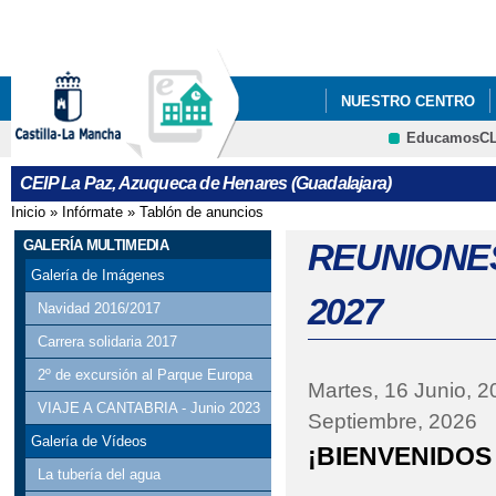
Pa
co
pri
NUESTRO CENTRO
EducamosC
CRFP
CEIP La Paz, Azuqueca de Henares (Guadalajara)
Inicio
»
Infórmate
»
Tablón de anuncios
Se encuentra usted aquí
GALERÍA MULTIMEDIA
REUNIONES
Galería de Imágenes
2027
Navidad 2016/2017
Carrera solidaria 2017
2º de excursión al Parque Europa
Martes, 16 Junio, 2
VIAJE A CANTABRIA - Junio 2023
Septiembre, 2026
Galería de Vídeos
¡BIENVENIDOS 
La tubería del agua